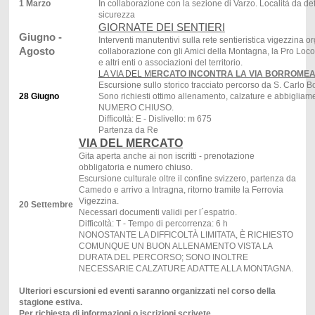
1 Marzo
In collaborazione con la sezione di Varzo. Località da de
sicurezza
GIORNATE DEI SENTIERI
Giugno -
Interventi manutentivi sulla rete sentieristica vigezzina
Agosto
collaborazione con gli Amici della Montagna, la Pro Loco d
e altri enti o associazioni del territorio.
LA VIA DEL M
ERCATO INCONTRA LA VIA BORROME
Escursione sullo storico tracciato percorso da S. Carlo B
28 Giugno
Sono richiesti ottimo allenamento, calzature e abbigl
NUMERO CHIUSO.
Difficoltà: E - Dislivello: m 675
Partenza da Re
VIA DEL MERCATO
Gita aperta anche ai non iscritti - prenotazione
obbligatoria e numero chiuso.
Escursione culturale oltre il confine svizzero, partenza da
Camedo e arrivo a Intragna, ritorno tramite la Ferrovia
Vigezzina.
20 Settembre
Necessari documenti validi per l´espatrio.
Difficoltà: T - Tempo di percorrenza: 6 h
NONOSTANTE LA DIFFICOLTÀ LIMITATA, È RICHIESTO
COMUNQUE UN BUON ALLENAMENTO VISTA LA
DURATA DEL PERCORSO; SONO INOLTRE
NECESSARIE CALZATURE ADATTE ALLA MONTAGNA.
Ulteriori escursioni ed eventi saranno organizzati nel corso della
stagione estiva.
Per richiesta di informazioni o iscrizioni scrivete