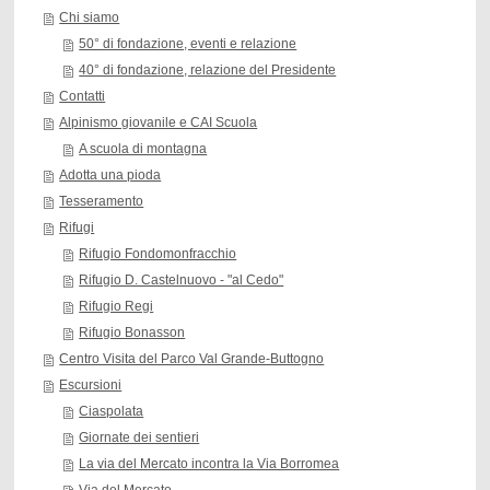
Chi siamo
50° di fondazione, eventi e relazione
40° di fondazione, relazione del Presidente
Contatti
Alpinismo giovanile e CAI Scuola
A scuola di montagna
Adotta una pioda
Tesseramento
Rifugi
Rifugio Fondomonfracchio
Rifugio D. Castelnuovo - "al Cedo"
Rifugio Regi
Rifugio Bonasson
Centro Visita del Parco Val Grande-Buttogno
Escursioni
Ciaspolata
Giornate dei sentieri
La via del Mercato incontra la Via Borromea
Via del Mercato