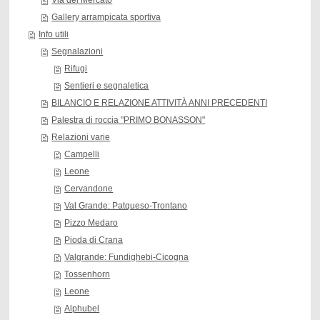
Gallery arrampicata sportiva
Info utili
Segnalazioni
Rifugi
Sentieri e segnaletica
BILANCIO E RELAZIONE ATTIVITÀ ANNI PRECEDENTI
Palestra di roccia "PRIMO BONASSON"
Relazioni varie
Campelli
Leone
Cervandone
Val Grande: Patqueso-Trontano
Pizzo Medaro
Pioda di Crana
Valgrande: Fundighebi-Cicogna
Tossenhorn
Leone
Alphubel